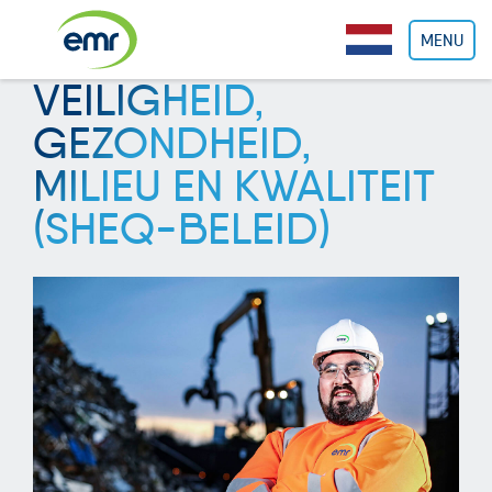
Cookies beheer paneel
MENU
VEILIGHEID,
GEZONDHEID,
MILIEU EN KWALITEIT
(SHEQ-BELEID)