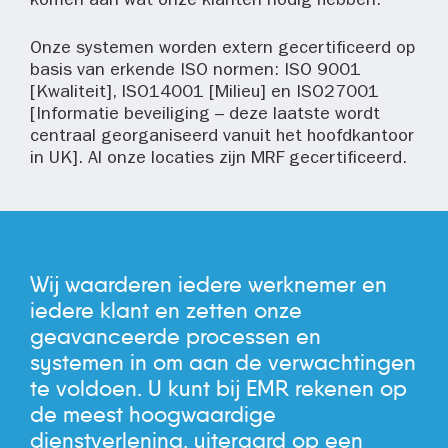
komen aan wat onze klanten nodig hebben.
Onze systemen worden extern gecertificeerd op
basis van erkende ISO normen: ISO 9001
[Kwaliteit], ISO14001 [Milieu] en ISO27001
[Informatie beveiliging – deze laatste wordt
centraal georganiseerd vanuit het hoofdkantoor
in UK]. Al onze locaties zijn MRF gecertificeerd.
Wij waarderen iedere werknemer en
iedere klant en zetten onze
geavanceerde processen en
systemen in om aan de verwachtingen
te voldoen. U kunt bij EMR rekenen op
de meest hoogwaardige
dienstverlening, uiteraard op een