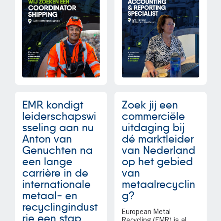
EMR kondigt
Zoek jij een
leiderschapswi
commerciële
sseling aan nu
uitdaging bij
Anton van
dé marktleider
Genuchten na
van Nederland
een lange
op het gebied
carrière in de
van
internationale
metaalrecyclin
metaal- en
g?
recyclingindust
European Metal
rie een stap