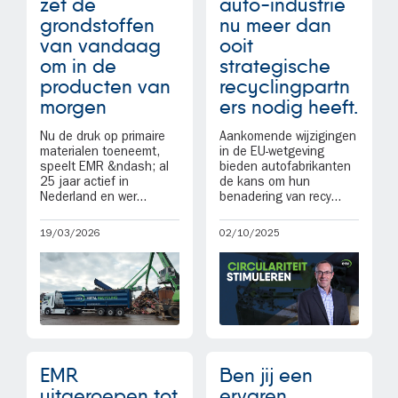
zet de
auto-industrie
grondstoffen
nu meer dan
van vandaag
ooit
om in de
strategische
producten van
recyclingpartn
morgen
ers nodig heeft.
Nu de druk op primaire
Aankomende wijzigingen
materialen toeneemt,
in de EU-wetgeving
speelt EMR &ndash; al
bieden autofabrikanten
25 jaar actief in
de kans om hun
Nederland en wer...
benadering van recy...
19/03/2026
02/10/2025
EMR
Ben jij een
uitgeroepen tot
ervaren