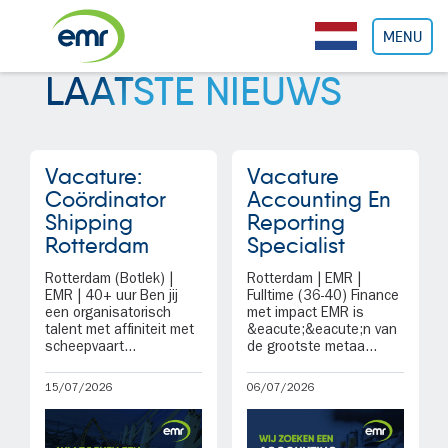
Cookies beheer paneel
MENU
LAATSTE NIEUWS
Vacature:
Vacature
Coördinator
Accounting En
Shipping
Reporting
Rotterdam
Specialist
Rotterdam (Botlek) |
Rotterdam | EMR |
EMR | 40+ uur Ben jij
Fulltime (36-40) Finance
een organisatorisch
met impact EMR is
talent met affiniteit met
&eacute;&eacute;n van
scheepvaart...
de grootste metaa...
15/07/2026
06/07/2026